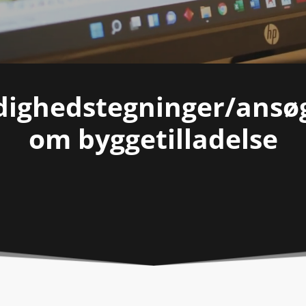
igheds­tegninger/­ansø
om byggetilladelse