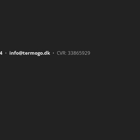
34
•
info@termogo.dk
• CVR: 33865929