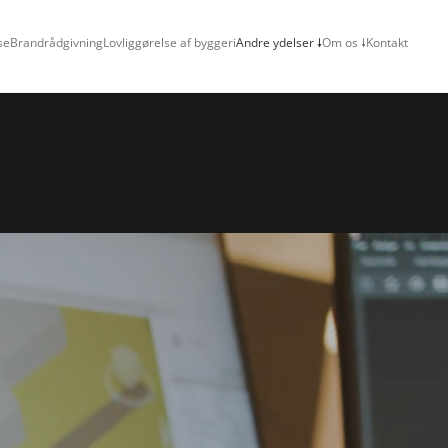
se
Brandrådgivning
Lovliggørelse af byggeri
Andre ydelser 🠗
Om os 🠗
Kontakt