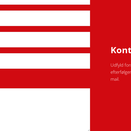
Kont
Udfyld for
efterfølge
mail.