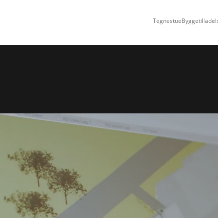
Tegnestue
Byggetilladel