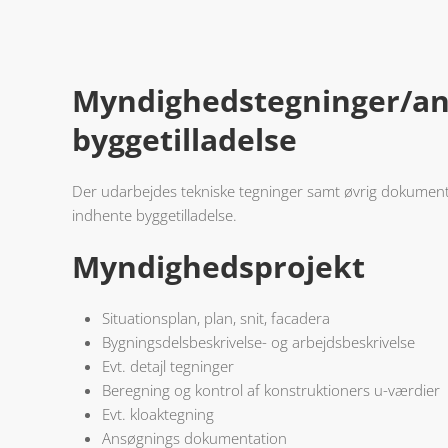
Myndigheds­tegninger/­a
byggetilladelse
Der udarbejdes tekniske tegninger samt øvrig dokument
indhente byggetilladelse.
Myndighedsprojekt
Situationsplan, plan, snit, facadera
Bygningsdelsbeskrivelse- og arbejdsbeskrivelse
Evt. detajl tegninger
Beregning og kontrol af konstruktioners u-værdier
Evt. kloaktegning
Ansøgnings dokumentation