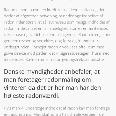
Radon er som nævnt en kræftfremkaldende luftart og det er
derfor af afgørende betydning, at nedbringe indholdet af
radon indendørs til et så lavt niveau som muligt. Indholdet af
radon i indeklimaet er i almindelighed større i enfamiliehuse,
rækkehuse og kædehuse end i etagehuse. Radon trænger ind
gennem revner og sprækker, dog først og fremmest fra
undergrunden. Forhøjet radon-niveau ses ofte i rum med
gulve direkte mod jorden, det vil sige i stueetagen i huse med
terrændæk. Kælderrum er naturligvis også ekstra udsatte.
Danske myndigheder anbefaler, at
man foretager radonmåling om
vinteren da det er her man har den
højeste radonværdi.
Hvis man vil undersøge indholdet af radon kan man foretage
en radonmåling. Man skal normalt altid måle værdien i de