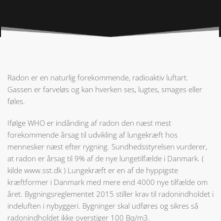
Radon er en naturlig forekommende, radioaktiv luftart.
Gassen er farveløs og kan hverken ses, lugtes, smages eller
føles.
Ifølge WHO er indånding af radon den næst mest
forekommende årsag til udvikling af lungekræft hos
mennesker næst efter rygning. Sundhedsstyrelsen vurderer,
at radon er årsag til 9% af de nye lungetilfælde i Danmark. (
kilde www.sst.dk ) Lungekræft er en af de hyppigste
kræftformer i Danmark med mere end 4000 nye tilfælde om
året. Bygningsreglementet 2015 stiller krav til radonindholdet i
indeluften i nybyggeri. Bygninger skal udføres og sikres så
radonindholdet ikke overstiger 100 Bq/m3.