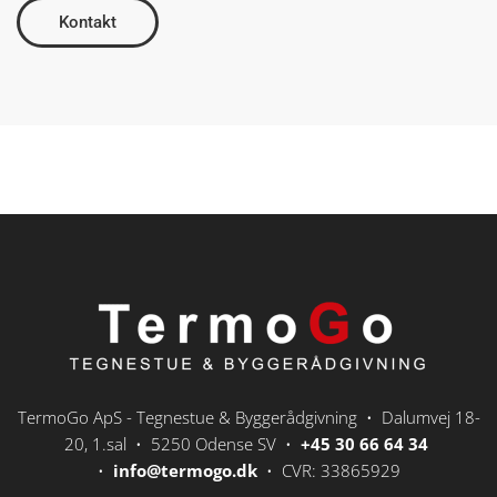
Kontakt
TermoGo ApS - Tegnestue & Byggerådgivning • Dalumvej 18-
20, 1.sal • 5250 Odense SV •
+45 30 66 64 34
•
info@termogo.dk
• CVR: 33865929